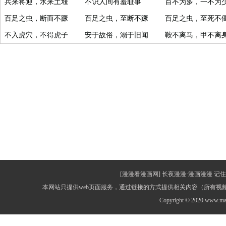
兵来将迎，水来土堰
不识人间有羞耻事
百不为多，一不为
百足之虫，断而不蹶
百足之虫，至断不蹶
百足之虫，至死不
不入虎穴，不得虎子
安于故俗，溺于旧闻
鞍不离马，甲不离
[漫漫看漫画网] 长夜漫漫·漫画漫漫 记住网址：
本网站只提供web页面服务，通过链接的方式提供相关内容（所有
Copyright © 2020 www.m