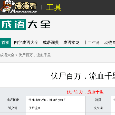
工具
首页
四字成语大全
成语词典
成语接龙
十二生肖
动物
成语大全
>
伏尸百万，流血千里
伏尸百万，流血千
伏尸百万，流血千里
成语拼音
fú shī bǎi wàn，liú xuè qiān lǐ
简拼
f
近义词
伏尸流血
反义词