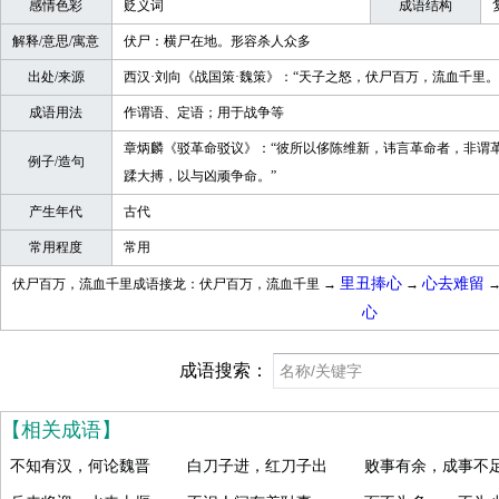
感情色彩
贬义词
成语结构
解释/意思/寓意
伏尸：横尸在地。形容杀人众多
出处/来源
西汉·刘向《战国策·魏策》：“天子之怒，伏尸百万，流血千里。
成语用法
作谓语、定语；用于战争等
章炳麟《驳革命驳议》：“彼所以侈陈维新，讳言革命者，非谓
例子/造句
蹂大搏，以与凶顽争命。”
产生年代
古代
常用程度
常用
里丑捧心
心去难留
伏尸百万，流血千里成语接龙：伏尸百万，流血千里 →
→
心
成语搜索：
【相关成语】
不知有汉，何论魏晋
白刀子进，红刀子出
败事有余，成事不