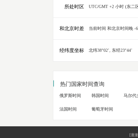
所处时区
UTC/GMT +2 小时 (东二
和北京时差
当前时间 和北京时间晚 -
经纬度坐标
北纬38°02’, 东经23°44’
热门国家时间查询
俄罗斯时间
韩国时间
马尔代
法国时间
葡萄牙时间
[漫漫