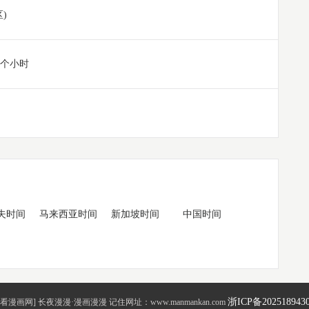
区)
6个小时
夫时间
马来西亚时间
新加坡时间
中国时间
浙ICP备202518943
看漫画网] 长夜漫漫·漫画漫漫 记住网址：www.manmankan.com