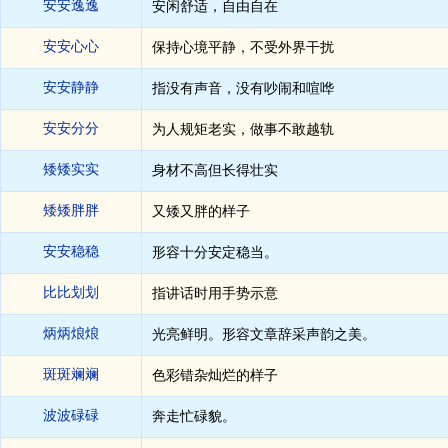
安安逸逸
安闲舒适，自由自在
安安心心
保持心境平静，不受外界干扰
安安静静
指没有声音，没有吵闹和喧哗
安安分分
为人规矩老实，做事不敢越轨
矮矮实实
身材不高但长得壮实
矮矮胖胖
又矮又胖的样子
安安稳稳
形容十分安定稳当。
比比划划
指讲话时用手势示意
炳炳烺烺
光亮鲜明。形容文章辞采声韵之美。
斑斑斓斓
色彩错杂灿烂的样子
波波碌碌
奔走忙碌貌。