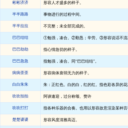
彬彬济济
形容人才盛多的样子。
半半路路
事物进行的过程中间。
半半拉拉
不完整；未全部完成的。
巴巴结结
①勉强，凑合。②勤恳；辛劳。③形容说话不流
巴巴劫劫
指心情急切的样子。
巴巴急急
指勉强，凑合。同“巴巴结结”。
病病歪歪
形容病体衰弱无力的样子。
白白朱朱
朱：正红色。白的白，红的红。指色彩各异的花
吹吹拍拍
阿谀逢迎，过分称颂、赞许
吹吹打打
指各种乐器的合奏。也用以形容故意渲染某种言
楚楚谡谡
形容风度清雅高迈。