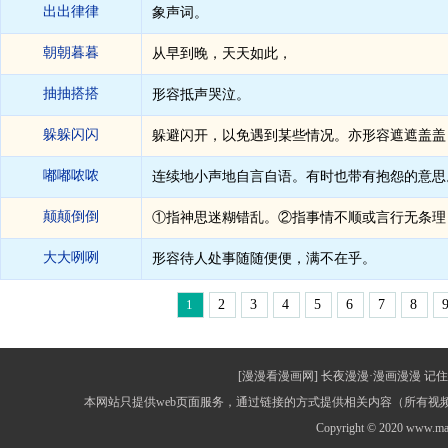
出出律律
象声词。
朝朝暮暮
从早到晚，天天如此，
抽抽搭搭
形容抵声哭泣。
躲躲闪闪
躲避闪开，以免遇到某些情况。亦形容遮遮盖盖
嘟嘟哝哝
连续地小声地自言自语。有时也带有抱怨的意思
颠颠倒倒
①指神思迷糊错乱。②指事情不顺或言行无条理
大大咧咧
形容待人处事随随便便，满不在乎。
1
2
3
4
5
6
7
8
[漫漫看漫画网] 长夜漫漫·漫画漫漫 记住网址：
本网站只提供web页面服务，通过链接的方式提供相关内容（所有
Copyright © 2020 www.m