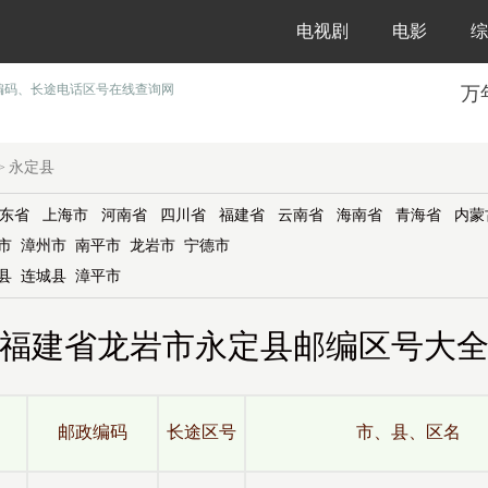
电视剧
电影
综
编码、长途电话区号在线查询网
万
永定县
>
东省
上海市
河南省
四川省
福建省
云南省
海南省
青海省
内蒙
市
漳州市
南平市
龙岩市
宁德市
县
连城县
漳平市
福建省龙岩市永定县邮编区号大
邮政编码
长途区号
市、县、区名