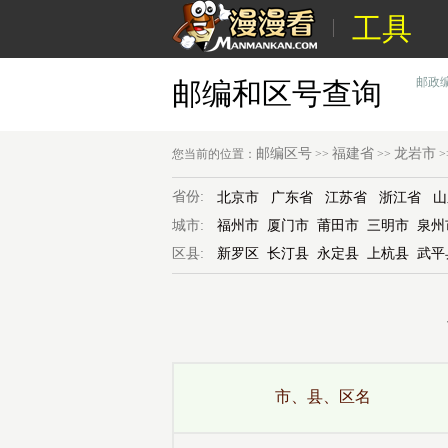
工具
邮政
邮编和区号查询
邮编区号
福建省
龙岩市
您当前的位置：
>>
>>
>
省份:
北京市
广东省
江苏省
浙江省
山
城市:
福州市
厦门市
莆田市
三明市
泉州
区县:
新罗区
长汀县
永定县
上杭县
武平
市、县、区名