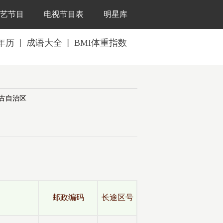
艺节目
电视节目表
明星库
年历
成语大全
BMI体重指数
丨
丨
古自治区
全
邮政编码
长途区号