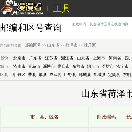
工具
邮政编码、长途电话区号在线查询网
邮编和区号查询
邮编区号
山东省
荷泽市
牡丹区
您当前的位置：
>>
>>
>>
省份:
北京市
广东省
江苏省
浙江省
山东省
上海市
河南省
四
城市:
济南市
青岛市
淄博市
枣庄市
东营市
烟台市
潍坊市
济宁市
区县:
牡丹区
曹县
单县
成武县
巨野县
郓城县
鄄城县
定陶县
东明
山东省荷泽
市、县、区名
邮政编码
长