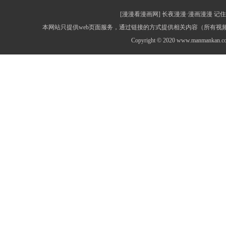
[漫漫看漫画网] 长夜漫漫·漫画漫漫 记住网址：
本网站只提供web页面服务，通过链接的方式提供相关内容（所有
Copyright © 2020 www.manmankan