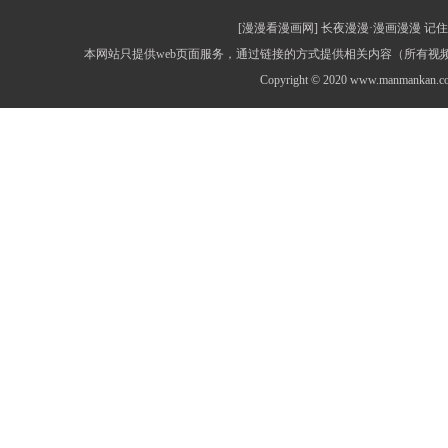
[漫漫看漫画网] 长夜漫漫·漫画漫漫 记住网址：
本网站只提供web页面服务，通过链接的方式提供相关内容（所有
Copyright © 2020 www.manmankan