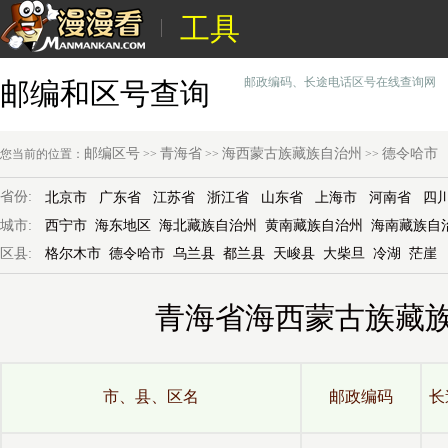
工具
邮政编码、长途电话区号在线查询网
邮编和区号查询
邮编区号
青海省
海西蒙古族藏族自治州
德令哈市
您当前的位置：
>>
>>
>>
省份:
北京市
广东省
江苏省
浙江省
山东省
上海市
河南省
四
城市:
西宁市
海东地区
海北藏族自治州
黄南藏族自治州
海南藏族自
区县:
格尔木市
德令哈市
乌兰县
都兰县
天峻县
大柴旦
冷湖
茫崖
青海省海西蒙古族藏
市、县、区名
邮政编码
长