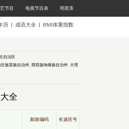
艺节目
电视节目表
明星库
年历
成语大全
BMI体重指数
丨
丨
古自治区
山壮族苗族自治州
西双版纳傣族自治州
大理
号大全
邮政编码
长途区号