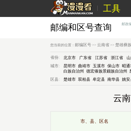
工具
邮政
邮编和区号查询
邮编区号
云南省
楚雄彝
您当前的位置：
>>
>>
省份:
北京市
广东省
江苏省
浙江省
山
城市:
昆明市
曲靖市
玉溪市
保山市
昭通
白族自治州
德宏傣族景颇族自治州
区县:
楚雄市
双柏县
牟定县
南华县
姚安
云南
市、县、区名