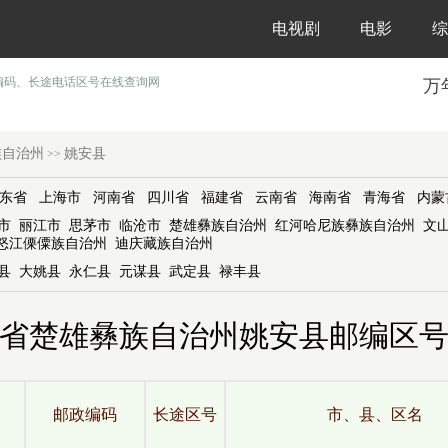
电视剧
电影
综
编码、长途电话区号在线查询网
万
族自治州
姚安县
>>
东省
上海市
河南省
四川省
福建省
云南省
海南省
青海省
内蒙
市
丽江市
思茅市
临沧市
楚雄彝族自治州
红河哈尼族彝族自治州
文
怒江傈僳族自治州
迪庆藏族自治州
县
大姚县
永仁县
元谋县
武定县
禄丰县
省楚雄彝族自治州姚安县邮编区
邮政编码
长途区号
市、县、区名