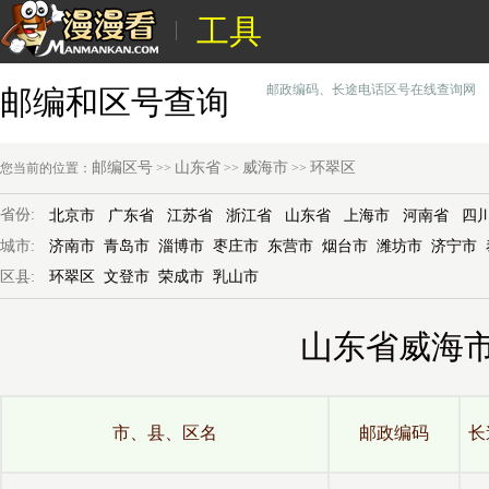
工具
邮政编码、长途电话区号在线查询网
邮编和区号查询
邮编区号
山东省
威海市
环翠区
您当前的位置：
>>
>>
>>
省份:
北京市
广东省
江苏省
浙江省
山东省
上海市
河南省
四
城市:
济南市
青岛市
淄博市
枣庄市
东营市
烟台市
潍坊市
济宁市
区县:
环翠区
文登市
荣成市
乳山市
山东省威海
市、县、区名
邮政编码
长