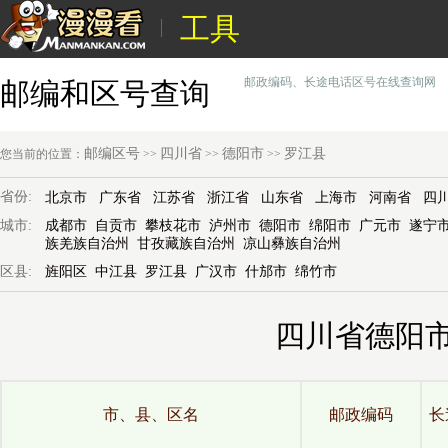
工具
邮政编码、长途电话区号在线查询网
邮编和区号查询
邮编区号
四川省
德阳市
罗江县
您当前的位置：
>>
>>
>>
省份:
北京市
广东省
江苏省
浙江省
山东省
上海市
河南省
四
城市:
成都市
自贡市
攀枝花市
泸州市
德阳市
绵阳市
广元市
遂宁
族羌族自治州
甘孜藏族自治州
凉山彝族自治州
区县:
旌阳区
中江县
罗江县
广汉市
什邡市
绵竹市
四川省德阳
市、县、区名
邮政编码
长