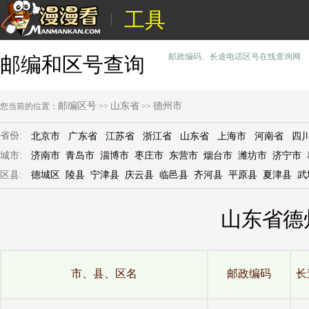
工具
邮政编码、长途电话区号在线查询网
邮编和区号查询
邮编区号
山东省
德州市
您当前的位置：
>>
>>
省份:
北京市
广东省
江苏省
浙江省
山东省
上海市
河南省
四
城市:
济南市
青岛市
淄博市
枣庄市
东营市
烟台市
潍坊市
济宁市
区县:
德城区
陵县
宁津县
庆云县
临邑县
齐河县
平原县
夏津县
武
山东省德
市、县、区名
邮政编码
长