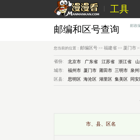
工具
邮政
邮编和区号查询
邮编区号
福建省
厦门市
您当前的位置：
>>
>>
>
省份:
北京市
广东省
江苏省
浙江省
山
城市:
福州市
厦门市
莆田市
三明市
泉州
区县:
思明区
海沧区
湖里区
集美区
同安
市、县、区名