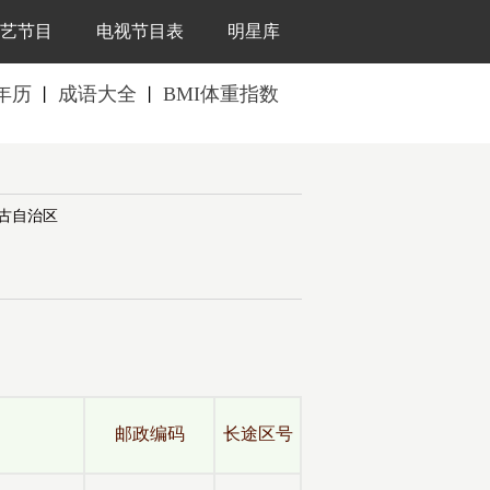
艺节目
电视节目表
明星库
年历
成语大全
BMI体重指数
丨
丨
古自治区
全
邮政编码
长途区号