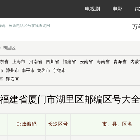
电视剧
电影
综
编码、长途电话区号在线查询网
万
湖里区
>
东省
上海市
河南省
四川省
福建省
云南省
海南省
青海省
内蒙
市
漳州市
南平市
龙岩市
宁德市
区
翔安区
福建省厦门市湖里区邮编区号大
邮政编码
长途区号
市、县、区名