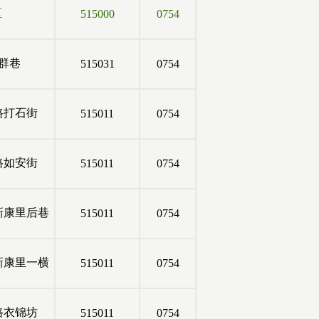
区
515000
0754
群巷
515031
0754
路打石街
515011
0754
路如安街
515011
0754
新康里后巷
515011
0754
新康里一横
515011
0754
路衣锦坊
515011
0754