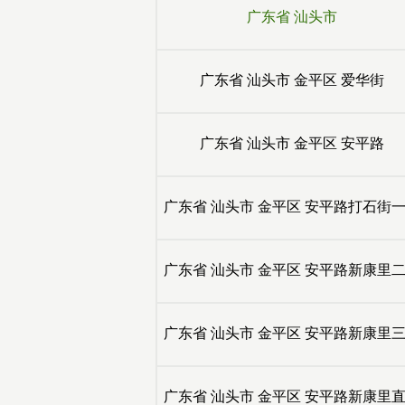
广东省
汕头市
广东省
汕头市
金平区
爱华街
广东省
汕头市
金平区
安平路
广东省
汕头市
金平区
安平路打石街
广东省
汕头市
金平区
安平路新康里
广东省
汕头市
金平区
安平路新康里
广东省
汕头市
金平区
安平路新康里