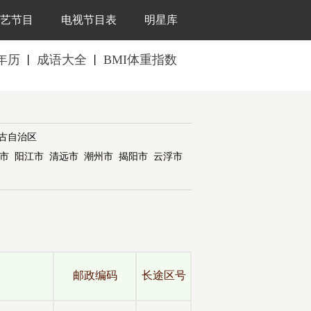
艺节目
电视节目表
明星库
年历
成语大全
BMI体重指数
丨
丨
古自治区
市
阳江市
清远市
潮州市
揭阳市
云浮市
全
邮政编码
长途区号