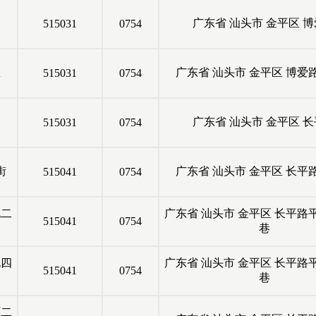
广东省
汕头市
金平区
博
515031
0754
里
广东省
汕头市
金平区
博爱
515031
0754
广东省
汕头市
金平区
长
515031
0754
街
广东省
汕头市
金平区
长平
515041
0754
北二
广东省
汕头市
金平区
长平路
515041
0754
巷
北四
广东省
汕头市
金平区
长平路
515041
0754
巷
西二