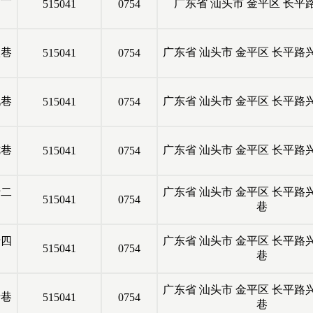
广东省
汕头市
金平区
长平
515041
0754
八巷
广东省
汕头市
金平区
长平路
515041
0754
九巷
广东省
汕头市
金平区
长平路
515041
0754
七巷
广东省
汕头市
金平区
长平路
515041
0754
十二
广东省
汕头市
金平区
长平路
515041
0754
巷
十四
广东省
汕头市
金平区
长平路
515041
0754
巷
广东省
汕头市
金平区
长平路
十巷
515041
0754
巷