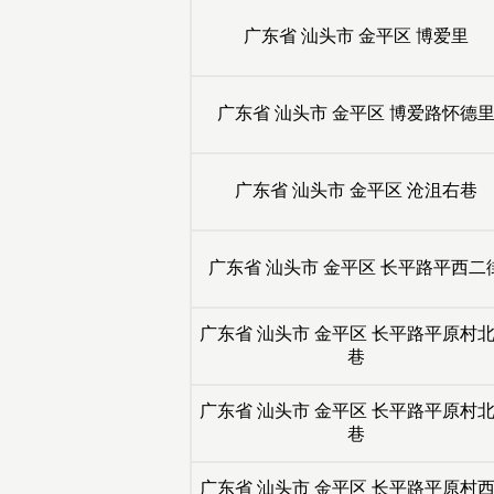
广东省
汕头市
金平区
博爱里
广东省
汕头市
金平区
博爱路怀德
广东省
汕头市
金平区
沧沮右巷
广东省
汕头市
金平区
长平路平西二
广东省
汕头市
金平区
长平路平原村
巷
广东省
汕头市
金平区
长平路平原村
巷
广东省
汕头市
金平区
长平路平原村