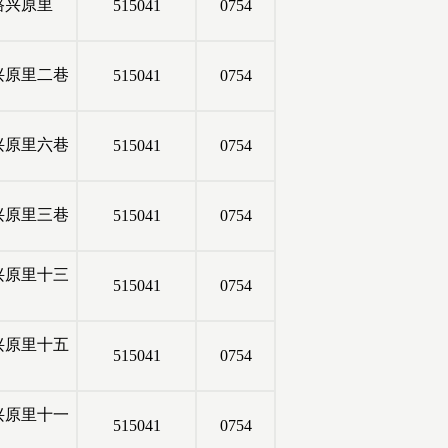
路兴原里
515041
0754
兴原里二巷
515041
0754
兴原里六巷
515041
0754
兴原里三巷
515041
0754
兴原里十三
515041
0754
兴原里十五
515041
0754
兴原里十一
515041
0754