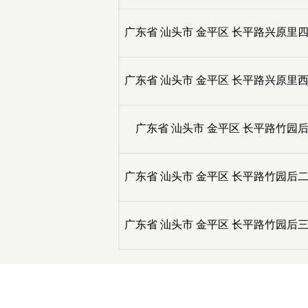
广东省
汕头市
金平区
长平路兴原里
广东省
汕头市
金平区
长平路兴原里
广东省
汕头市
金平区
长平路竹园
广东省
汕头市
金平区
长平路竹园后
广东省
汕头市
金平区
长平路竹园后