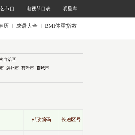
艺节目
电视节目表
明星库
年历
成语大全
BMI体重指数
丨
丨
古自治区
市
滨州市
荷泽市
聊城市
全
邮政编码
长途区号