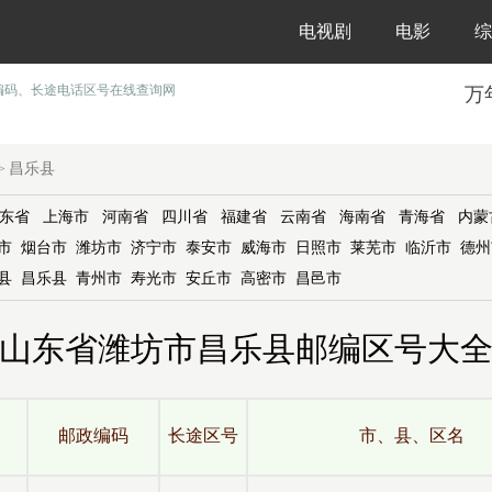
电视剧
电影
综
编码、长途电话区号在线查询网
万
昌乐县
>
东省
上海市
河南省
四川省
福建省
云南省
海南省
青海省
内蒙
市
烟台市
潍坊市
济宁市
泰安市
威海市
日照市
莱芜市
临沂市
德州
县
昌乐县
青州市
寿光市
安丘市
高密市
昌邑市
山东省潍坊市昌乐县邮编区号大
邮政编码
长途区号
市、县、区名