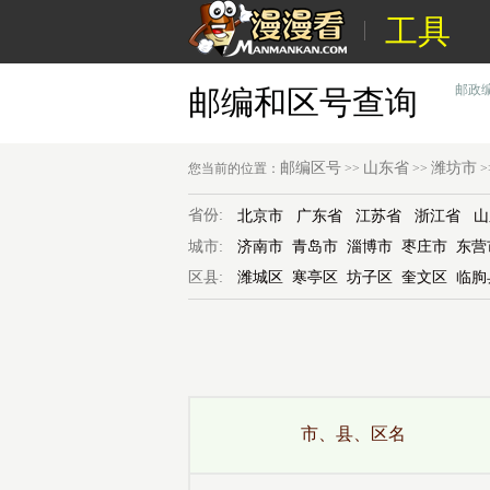
工具
邮政
邮编和区号查询
邮编区号
山东省
潍坊市
您当前的位置：
>>
>>
>
省份:
北京市
广东省
江苏省
浙江省
山
城市:
济南市
青岛市
淄博市
枣庄市
东营
区县:
潍城区
寒亭区
坊子区
奎文区
临朐
市、县、区名