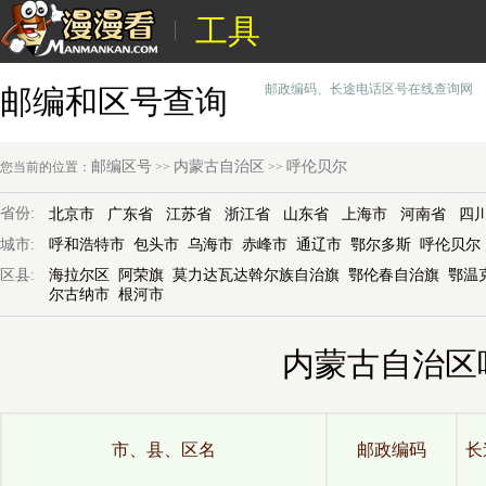
工具
邮政编码、长途电话区号在线查询网
邮编和区号查询
邮编区号
内蒙古自治区
呼伦贝尔
您当前的位置：
>>
>>
省份:
北京市
广东省
江苏省
浙江省
山东省
上海市
河南省
四
城市:
呼和浩特市
包头市
乌海市
赤峰市
通辽市
鄂尔多斯
呼伦贝尔
区县:
海拉尔区
阿荣旗
莫力达瓦达斡尔族自治旗
鄂伦春自治旗
鄂温
尔古纳市
根河市
内蒙古自治区
市、县、区名
邮政编码
长