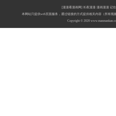
[漫漫看漫画网] 长夜漫漫·漫画漫漫 记住网址：
本网站只提供web页面服务，通过链接的方式提供相关内容（所有
Copyright © 2020 www.manmankan