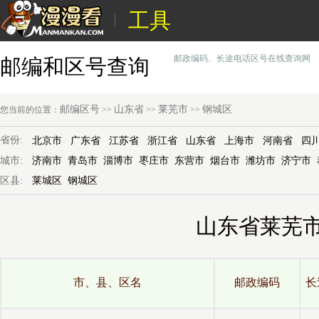
工具
邮政编码、长途电话区号在线查询网
邮编和区号查询
邮编区号
山东省
莱芜市
钢城区
您当前的位置：
>>
>>
>>
省份:
北京市
广东省
江苏省
浙江省
山东省
上海市
河南省
四
城市:
济南市
青岛市
淄博市
枣庄市
东营市
烟台市
潍坊市
济宁市
区县:
莱城区
钢城区
山东省莱芜
市、县、区名
邮政编码
长