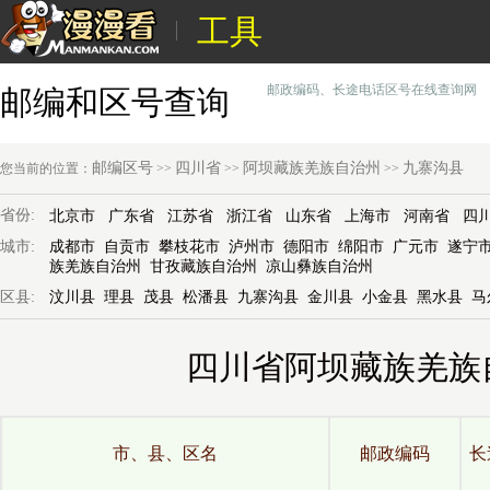
工具
邮政编码、长途电话区号在线查询网
邮编和区号查询
邮编区号
四川省
阿坝藏族羌族自治州
九寨沟县
您当前的位置：
>>
>>
>>
省份:
北京市
广东省
江苏省
浙江省
山东省
上海市
河南省
四
城市:
成都市
自贡市
攀枝花市
泸州市
德阳市
绵阳市
广元市
遂宁
族羌族自治州
甘孜藏族自治州
凉山彝族自治州
区县:
汶川县
理县
茂县
松潘县
九寨沟县
金川县
小金县
黑水县
马
四川省阿坝藏族羌族
市、县、区名
邮政编码
长