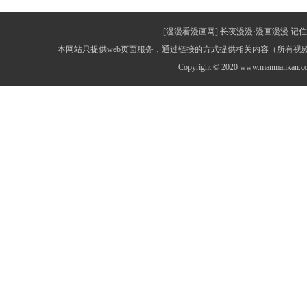
[漫漫看漫画网] 长夜漫漫·漫画漫漫 记住网址：
本网站只提供web页面服务，通过链接的方式提供相关内容（所有
Copyright © 2020 www.manmankan