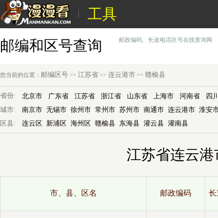
工具
邮政编码、长途电话区号在线查询网
邮编和区号查询
邮编区号
江苏省
连云港市
赣榆县
您当前的位置：
>>
>>
>>
省份:
北京市
广东省
江苏省
浙江省
山东省
上海市
河南省
四
城市:
南京市
无锡市
徐州市
常州市
苏州市
南通市
连云港市
淮安
区县:
连云区
新浦区
海州区
赣榆县
东海县
灌云县
灌南县
江苏省连云港
市、县、区名
邮政编码
长