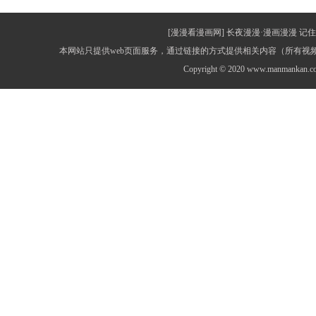
[漫漫看漫画网] 长夜漫漫·漫画漫漫 记住网址：
本网站只提供web页面服务，通过链接的方式提供相关内容（所有
Copyright © 2020 www.manmankan