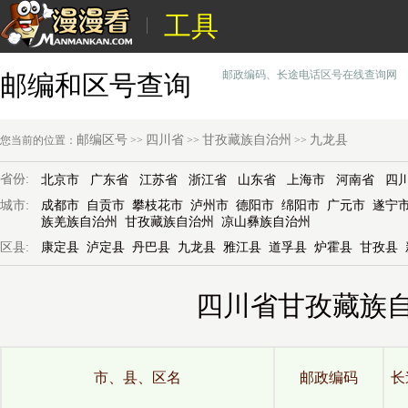
工具
邮政编码、长途电话区号在线查询网
邮编和区号查询
邮编区号
四川省
甘孜藏族自治州
九龙县
您当前的位置：
>>
>>
>>
省份:
北京市
广东省
江苏省
浙江省
山东省
上海市
河南省
四
城市:
成都市
自贡市
攀枝花市
泸州市
德阳市
绵阳市
广元市
遂宁
族羌族自治州
甘孜藏族自治州
凉山彝族自治州
区县:
康定县
泸定县
丹巴县
九龙县
雅江县
道孚县
炉霍县
甘孜县
四川省甘孜藏族
市、县、区名
邮政编码
长