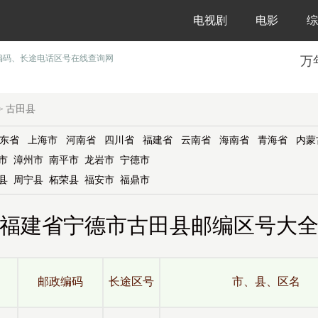
电视剧
电影
综
编码、长途电话区号在线查询网
万
古田县
>
东省
上海市
河南省
四川省
福建省
云南省
海南省
青海省
内蒙
市
漳州市
南平市
龙岩市
宁德市
县
周宁县
柘荣县
福安市
福鼎市
福建省宁德市古田县邮编区号大
邮政编码
长途区号
市、县、区名