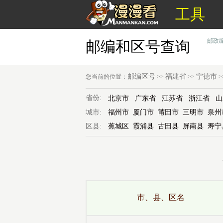
工具
邮政
邮编和区号查询
邮编区号
福建省
宁德市
您当前的位置：
>>
>>
>
省份:
北京市
广东省
江苏省
浙江省
山
城市:
福州市
厦门市
莆田市
三明市
泉州
区县:
蕉城区
霞浦县
古田县
屏南县
寿宁
市、县、区名