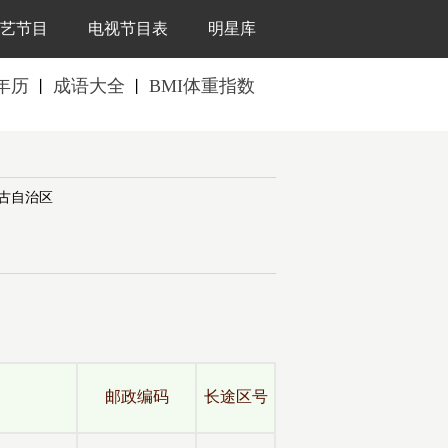
艺节目
电视节目表
明星库
年历
成语大全
BMI体重指数
丨
丨
古自治区
全
邮政编码
长途区号