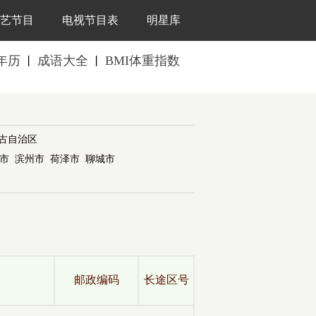
艺节目
电视节目表
明星库
年历
成语大全
BMI体重指数
丨
丨
古自治区
市
滨州市
荷泽市
聊城市
邮政编码
长途区号