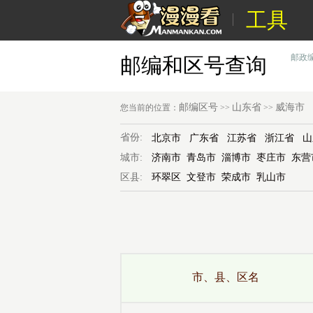
工具
邮政
邮编和区号查询
邮编区号
山东省
威海市
您当前的位置：
>>
>>
省份:
北京市
广东省
江苏省
浙江省
山
城市:
济南市
青岛市
淄博市
枣庄市
东营
区县:
环翠区
文登市
荣成市
乳山市
市、县、区名