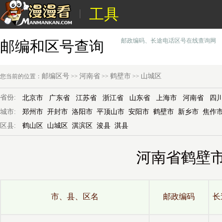
工具
邮政编码、长途电话区号在线查询网
邮编和区号查询
邮编区号
河南省
鹤壁市
山城区
您当前的位置：
>>
>>
>>
省份:
北京市
广东省
江苏省
浙江省
山东省
上海市
河南省
四
城市:
郑州市
开封市
洛阳市
平顶山市
安阳市
鹤壁市
新乡市
焦作
区县:
鹤山区
山城区
淇滨区
浚县
淇县
河南省鹤壁
市、县、区名
邮政编码
长