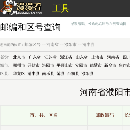
工具
邮政编码、长途电话区号在线查询网
邮编和区号查询
邮编区号
河南省
濮阳市
清丰县
您当前的位置：
>>
>>
>>
省份:
北京市
广东省
江苏省
浙江省
山东省
上海市
河南省
四
城市:
郑州市
开封市
洛阳市
平顶山市
安阳市
鹤壁市
新乡市
焦作
区县:
华龙区
清丰县
南乐县
范县
台前县
濮阳县
河南省濮阳
市、县、区名
邮政编码
长