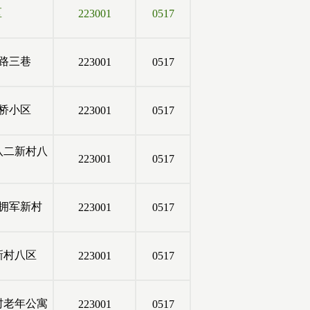
区
223001
0517
路三巷
223001
0517
桥小区
223001
0517
八二新村八
223001
0517
拥军新村
223001
0517
新村八区
223001
0517
村老年公寓
223001
0517