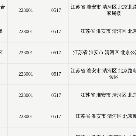
综合
江苏省
淮安市
清河区
北京北
223001
0517
家属楼
楼
江苏省
淮安市
清河区
北
223001
0517
区
江苏省
淮安市
清河区
北京公
223001
0517
江苏省
淮安市
清河区
北京路
223001
0517
舍区
巷
江苏省
淮安市
清河区
北
223001
0517
江苏省
淮安市
清河区
北京
223001
0517