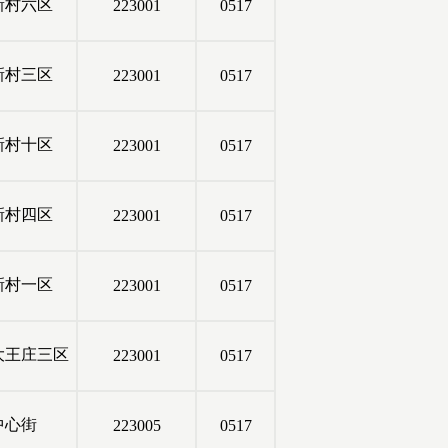
新村六区
223001
0517
新村三区
223001
0517
新村十区
223001
0517
新村四区
223001
0517
新村一区
223001
0517
大王庄三区
223001
0517
中心街
223005
0517