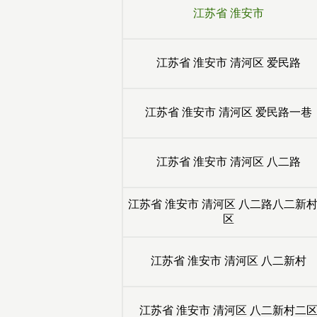
江苏省
淮安市
江苏省
淮安市
清河区
爱民路
江苏省
淮安市
清河区
爱民路一巷
江苏省
淮安市
清河区
八二路
江苏省
淮安市
清河区
八二路八二新
区
江苏省
淮安市
清河区
八二新村
江苏省
淮安市
清河区
八二新村二