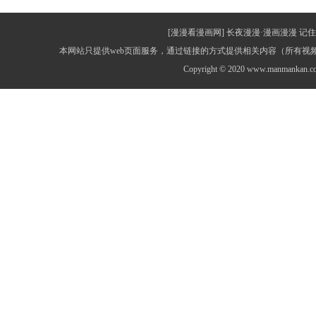
[漫漫看漫画网] 长夜漫漫·漫画漫漫 记住网址：
本网站只提供web页面服务，通过链接的方式提供相关内容（所有
Copyright © 2020 www.manmankan