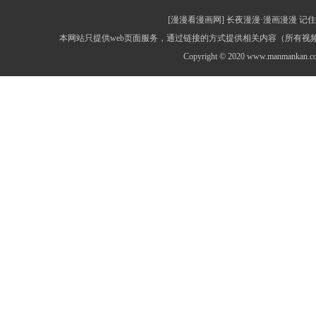
[漫漫看漫画网] 长夜漫漫·漫画漫漫 记住网址：
本网站只提供web页面服务，通过链接的方式提供相关内容（所有
Copyright © 2020 www.manmankan