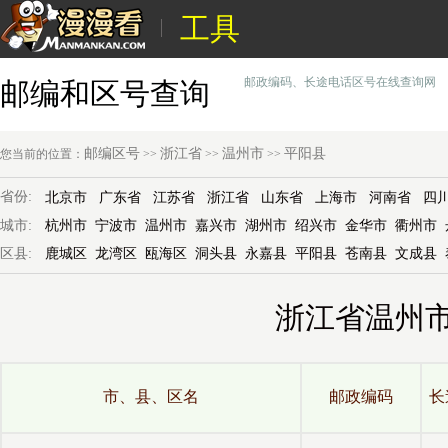
工具
邮政编码、长途电话区号在线查询网
邮编和区号查询
邮编区号
浙江省
温州市
平阳县
您当前的位置：
>>
>>
>>
省份:
北京市
广东省
江苏省
浙江省
山东省
上海市
河南省
四
城市:
杭州市
宁波市
温州市
嘉兴市
湖州市
绍兴市
金华市
衢州市
区县:
鹿城区
龙湾区
瓯海区
洞头县
永嘉县
平阳县
苍南县
文成县
浙江省温州
市、县、区名
邮政编码
长