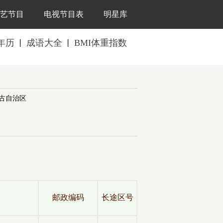
艺节目
电视节目表
明星库
年历
成语大全
BMI体重指数
丨
丨
古自治区
全
邮政编码
长途区号