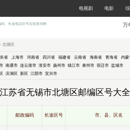
电视剧
电影
综
编码、长途电话区号在线查询网
万
北塘区
>
东省
上海市
河南省
四川省
福建省
云南省
海南省
青海省
内蒙
市
南通市
连云港市
淮安市
扬州市
镇江市
泰州市
宿迁市
盐城市
区
滨湖区
新区
江阴市
宜兴市
江苏省无锡市北塘区邮编区号大
邮政编码
长途区号
市、县、区名