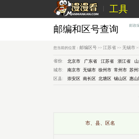
工具
邮政
邮编和区号查询
邮编区号
江苏省
无锡市
您当前的位置：
>>
>>
>
省份:
北京市
广东省
江苏省
浙江省
山
城市:
南京市
无锡市
徐州市
常州市
苏州
区县:
崇安区
南长区
北塘区
锡山区
惠山
市、县、区名