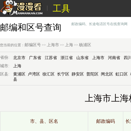
工具
邮政编码、长途电话区号在线查询网
邮编和区号查询
邮编区号
上海市
上海
杨浦区
您当前的位置：
>>
>>
>>
省份:
北京市
广东省
江苏省
浙江省
山东省
上海市
河南省
四
城市:
上海
区县:
黄浦区
卢湾区
徐汇区
长宁区
静安区
普陀区
闸北区
虹口区
县
上海市上海
市、县、区名
邮政编码
长