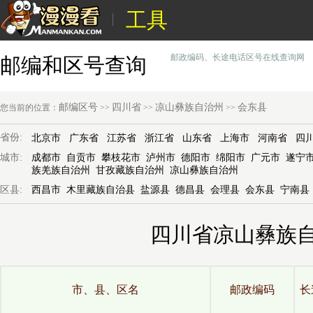
工具
邮政编码、长途电话区号在线查询网
邮编和区号查询
邮编区号
四川省
凉山彝族自治州
会东县
您当前的位置：
>>
>>
>>
省份:
北京市
广东省
江苏省
浙江省
山东省
上海市
河南省
四
城市:
成都市
自贡市
攀枝花市
泸州市
德阳市
绵阳市
广元市
遂宁
族羌族自治州
甘孜藏族自治州
凉山彝族自治州
区县:
西昌市
木里藏族自治县
盐源县
德昌县
会理县
会东县
宁南县
四川省凉山彝族
市、县、区名
邮政编码
长