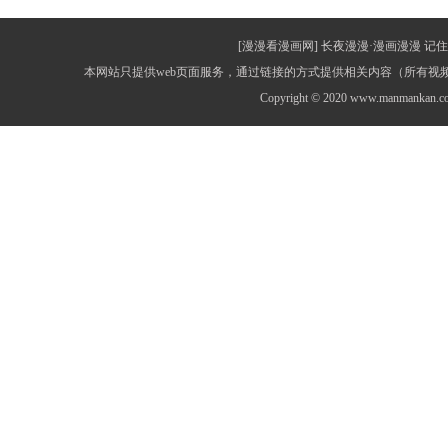
[漫漫看漫画网] 长夜漫漫·漫画漫漫 记住网址：
本网站只提供web页面服务，通过链接的方式提供相关内容（所有
Copyright © 2020 www.manmankan