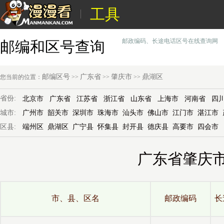
工具
邮政编码、长途电话区号在线查询网
邮编和区号查询
邮编区号
广东省
肇庆市
鼎湖区
您当前的位置：
>>
>>
>>
省份:
北京市
广东省
江苏省
浙江省
山东省
上海市
河南省
四
城市:
广州市
韶关市
深圳市
珠海市
汕头市
佛山市
江门市
湛江市
区县:
端州区
鼎湖区
广宁县
怀集县
封开县
德庆县
高要市
四会市
广东省肇庆
市、县、区名
邮政编码
长