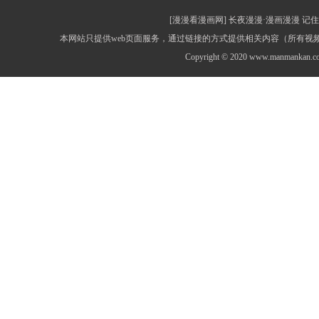
[漫漫看漫画网] 长夜漫漫·漫画漫漫 记住网址：
本网站只提供web页面服务，通过链接的方式提供相关内容（所有
Copyright © 2020 www.manmankan