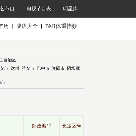
艺节目
电视节目表
明星库
年历
成语大全
BMI体重指数
丨
丨
古自治区
安市
达州
雅安市
巴中市
资阳市
阿坝藏
山市
全
邮政编码
长途区号