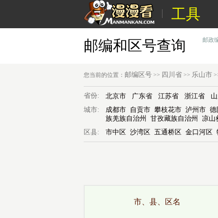
工具
邮政
邮编和区号查询
邮编区号
四川省
乐山市
您当前的位置：
>>
>>
>
省份:
北京市
广东省
江苏省
浙江省
山
城市:
成都市
自贡市
攀枝花市
泸州市
德
族羌族自治州
甘孜藏族自治州
凉山
区县:
市中区
沙湾区
五通桥区
金口河区
市、县、区名