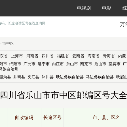
电视剧
电影
综
编码、长途电话区号在线查询网
万
市中区
>
东省
上海市
河南省
四川省
福建省
云南省
海南省
青海省
内蒙
阳市
绵阳市
广元市
遂宁市
内江市
乐山市
南充市
眉山市
宜宾市
广
彝族自治州
犍为县
井研县
夹江县
沐川县
峨边彝族自治县
马边彝族自治县
峨眉
四川省乐山市市中区邮编区号大
邮政编码
长途区号
市、县、区名