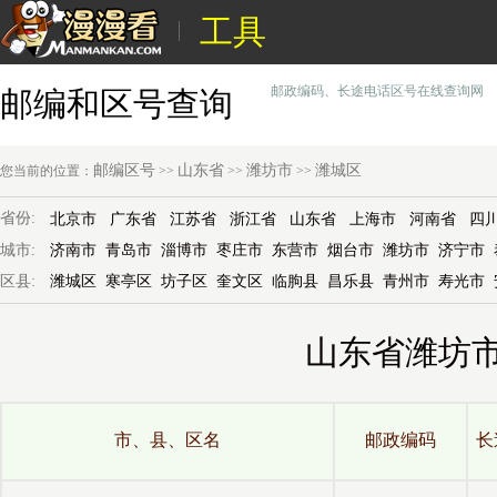
工具
邮政编码、长途电话区号在线查询网
邮编和区号查询
邮编区号
山东省
潍坊市
潍城区
您当前的位置：
>>
>>
>>
省份:
北京市
广东省
江苏省
浙江省
山东省
上海市
河南省
四
城市:
济南市
青岛市
淄博市
枣庄市
东营市
烟台市
潍坊市
济宁市
区县:
潍城区
寒亭区
坊子区
奎文区
临朐县
昌乐县
青州市
寿光市
山东省潍坊
市、县、区名
邮政编码
长