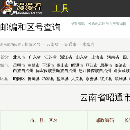
工具
邮政编码、长途电话区号在线查询网
邮编和区号查询
邮编区号
云南省
昭通市
水富县
您当前的位置：
>>
>>
>>
省份:
北京市
广东省
江苏省
浙江省
山东省
上海市
河南省
四
城市:
昆明市
曲靖市
玉溪市
保山市
昭通市
丽江市
思茅市
临沧市
白族自治州
德宏傣族景颇族自治州
怒江傈僳族自治州
迪庆藏族
区县:
昭阳区
鲁甸县
巧家县
盐津县
大关县
永善县
绥江县
镇雄县
云南省昭通
市、县、区名
邮政编码
长