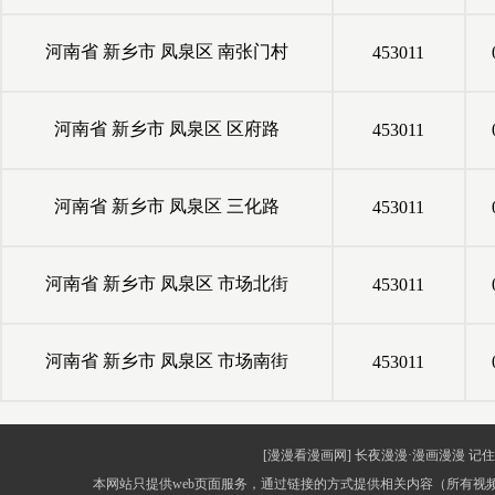
河南省
新乡市
凤泉区
南张门村
453011
河南省
新乡市
凤泉区
区府路
453011
河南省
新乡市
凤泉区
三化路
453011
河南省
新乡市
凤泉区
市场北街
453011
河南省
新乡市
凤泉区
市场南街
453011
[漫漫看漫画网] 长夜漫漫·漫画漫漫 记住网址：
本网站只提供web页面服务，通过链接的方式提供相关内容（所有