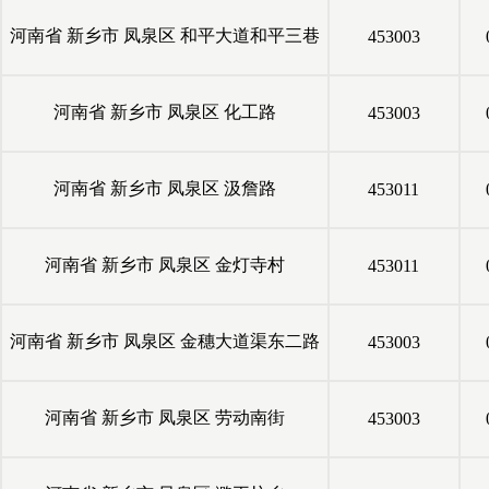
河南省
新乡市
凤泉区
和平大道和平三巷
453003
河南省
新乡市
凤泉区
化工路
453003
河南省
新乡市
凤泉区
汲詹路
453011
河南省
新乡市
凤泉区
金灯寺村
453011
河南省
新乡市
凤泉区
金穗大道渠东二路
453003
河南省
新乡市
凤泉区
劳动南街
453003