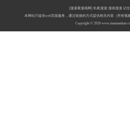
[漫漫看漫画网] 长夜漫漫·漫画漫漫 记住网址：
本网站只提供web页面服务，通过链接的方式提供相关内容（所有
Copyright © 2020 www.manmankan