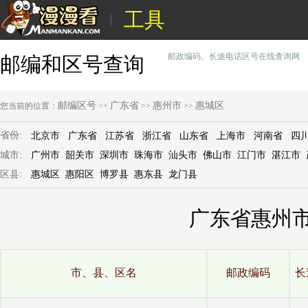
工具
邮政编码、长途电话区号在线查询网
邮编和区号查询
邮编区号
广东省
惠州市
惠城区
您当前的位置：
>>
>>
>>
省份:
北京市
广东省
江苏省
浙江省
山东省
上海市
河南省
四
城市:
广州市
韶关市
深圳市
珠海市
汕头市
佛山市
江门市
湛江市
区县:
惠城区
惠阳区
博罗县
惠东县
龙门县
广东省惠州
市、县、区名
邮政编码
长