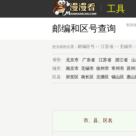
工具
邮政
邮编和区号查询
邮编区号
江苏省
无锡市
您当前的位置：
>>
>>
>
省份:
北京市
广东省
江苏省
浙江省
山
城市:
南京市
无锡市
徐州市
常州市
苏州
区县:
崇安区
南长区
北塘区
锡山区
惠山
市、县、区名