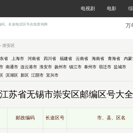
电视剧
电影
综
编码、长途电话区号在线查询网
万
崇安区
>
东省
上海市
河南省
四川省
福建省
云南省
海南省
青海省
内蒙
市
南通市
连云港市
淮安市
扬州市
镇江市
泰州市
宿迁市
盐城市
区
滨湖区
新区
江阴市
宜兴市
江苏省无锡市崇安区邮编区号大
邮政编码
长途区号
市、县、区名