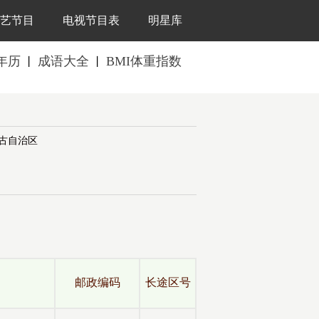
艺节目
电视节目表
明星库
年历
成语大全
BMI体重指数
丨
丨
古自治区
全
邮政编码
长途区号